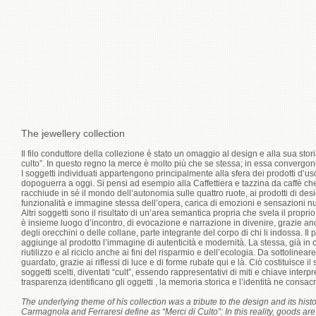
The jewellery collection
Il filo conduttore della collezione è stato un omaggio al design e alla sua st
culto”. In questo regno la merce è molto più che se stessa; in essa convergono 
I soggetti individuati appartengono principalmente alla sfera dei prodotti d’uso,
dopoguerra a oggi. Si pensi ad esempio alla Caffettiera e tazzina da caffè che
racchiude in sé il mondo dell’autonomia sulle quattro ruote, ai prodotti di de
funzionalità e immagine stessa dell’opera, carica di emozioni e sensazioni n
Altri soggetti sono il risultato di un’area semantica propria che svela il prop
è insieme luogo d’incontro, di evocazione e narrazione in divenire, grazie an
degli orecchini o delle collane, parte integrante del corpo di chi li indossa. I
aggiunge al prodotto l’immagine di autenticità e modernità. La stessa, già in 
riutilizzo e al riciclo anche ai fini del risparmio e dell’ecologia. Da sottoline
guardato, grazie ai riflessi di luce e di forme rubate qui e là. Ciò costituisce i
soggetti scelti, diventati “cult”, essendo rappresentativi di miti e chiave inter
trasparenza identificano gli oggetti , la memoria storica e l’identità ne consa
The underlying theme of his collection was a tribute to the design and its histo
Carmagnola and Ferraresi define as “Merci di Culto”: In this reality, goods are